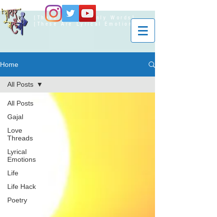
[These Are Not Only Words]
[These Are Lyrical Emotions]
Home
All Posts
All Posts
Gajal
Love
Threads
Lyrical
Emotions
Life
Life Hack
Poetry