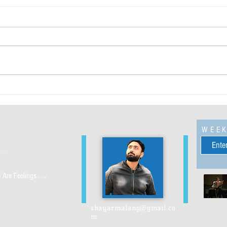
जाने क्या क्या
बहुत कु
WEE
...
re Feelings . . .
shayarmalang@gmail.co
m