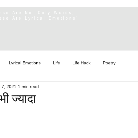
ese Are Not Only Words]
ese Are Lyrical Emotions]
Lyrical Emotions
Life
Life Hack
Poetry
 7, 2021
1 min read
भी ज्यादा