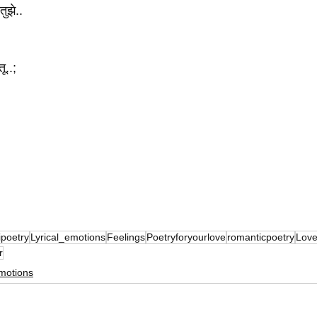
तुझे..
तू..;
ipoetry
Lyrical_emotions
Feelings
Poetryforyourlove
romanticpoetry
Love
r
Emotions