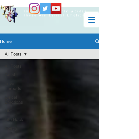
[These Are Not Only Words]
[These Are Lyrical Emotions]
Home
All Posts
All Posts
Gajal
Love
Threads
Lyrical
Emotions
Life
Life Hack
Poetry